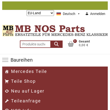
Zum
Inhalt
Lieferung
Deutsch
Anmelden
springen
nach:
0
Gesamt
Suchen
0,00 €
nach:
Baureihen
Mercedes Teile
Teile Shop
Neu auf Lager
Teileanfrage