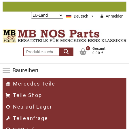
Zum
Inhalt
Lieferung
Deutsch
Anmelden
springen
nach:
0
Gesamt
Suchen
0,00 €
nach:
Baureihen
Mercedes Teile
Teile Shop
Neu auf Lager
Teileanfrage