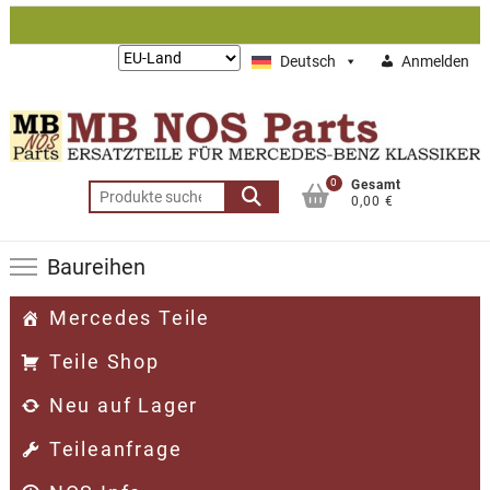
Zum
Inhalt
Lieferung
Deutsch
Anmelden
springen
nach:
0
Gesamt
Suchen
0,00 €
nach:
Baureihen
Mercedes Teile
Teile Shop
Neu auf Lager
Teileanfrage