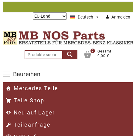
Zum
Inhalt
Lieferung
Deutsch
Anmelden
springen
nach:
0
Gesamt
Suchen
0,00 €
nach:
Baureihen
Mercedes Teile
Teile Shop
Neu auf Lager
Teileanfrage