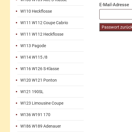
E-Mail-Adresse
W110 Heckflosse
W111 W112 Coupe Cabrio
Passwort zurüc
W111 W112 Heckflosse
W113 Pagode
W114 W115 /8
W116 W126 S-Klasse
W120 W121 Ponton
W121 190SL
W123 Limousine Coupe
W136 W191 170
W186 W189 Adenauer