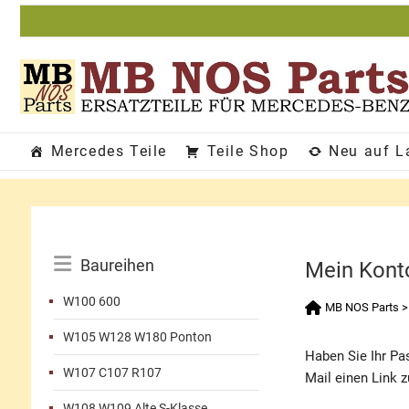
Zum
Inhalt
springen
Mercedes Teile
Teile Shop
Neu auf L
Katalog-
Baureihen
Mein Kont
Menü
W100 600
MB NOS Parts
W105 W128 W180 Ponton
Haben Sie Ihr Pas
W107 C107 R107
Mail einen Link 
W108 W109 Alte S-Klasse