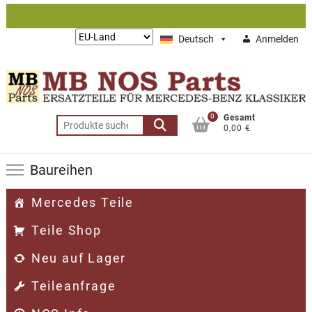
Zum
Inhalt
Lieferung
Deutsch
Anmelden
springen
nach:
0
Gesamt
Suchen
0,00 €
nach:
Baureihen
Mercedes Teile
Teile Shop
Neu auf Lager
Teileanfrage