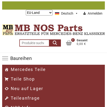
Zum
Inhalt
Lieferung
Deutsch
Anmelden
springen
nach:
0
Gesamt
Suchen
0,00 €
nach:
Baureihen
Mercedes Teile
Teile Shop
Neu auf Lager
Teileanfrage