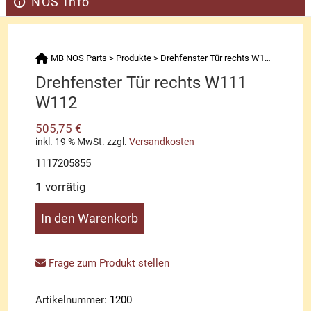
NOS Info
MB NOS Parts
>
Produkte
>
Drehfenster Tür rechts W111 W112
Drehfenster Tür rechts W111
W112
505,75
€
inkl. 19 % MwSt.
zzgl.
Versandkosten
1117205855
1 vorrätig
Drehfenster
In den Warenkorb
Tür
rechts
W111
Frage zum Produkt stellen
W112
Menge
Artikelnummer:
1200