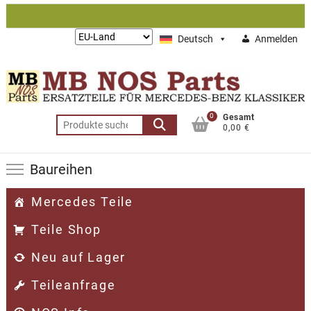
Zum
Inhalt
Lieferung
Deutsch
Anmelden
springen
nach:
0
Gesamt
Suchen
0,00 €
nach:
Baureihen
Mercedes Teile
Teile Shop
Neu auf Lager
Teileanfrage