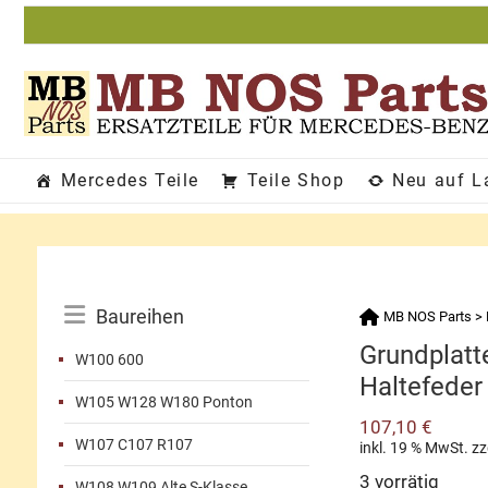
Zum
Inhalt
springen
Mercedes Teile
Teile Shop
Neu auf L
Katalog-
Baureihen
MB NOS Parts
>
Menü
Grundplatt
W100 600
Haltefeder
W105 W128 W180 Ponton
107,10
€
W107 C107 R107
inkl. 19 % MwSt.
zz
3 vorrätig
W108 W109 Alte S-Klasse