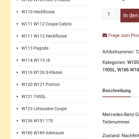
W110 Heckflosse
Grundplatte
In de
Signalring
W111 W112 Coupe Cabrio
mit
Hebel
Frage zum Prod
W111 W112 Heckflosse
und
W113 Pagode
Haltefeder
Artikelnummer:
1
Menge
W114 W115 /8
Kategorien:
W105
190SL
,
W186 W18
W116 W126 S-Klasse
W120 W121 Ponton
Beschreibung
W121 190SL
W123 Limousine Coupe
Mercedes-Benz Gr
W136 W191 170
Teilenummer:
W186 W189 Adenauer
Zustand: Nachfer