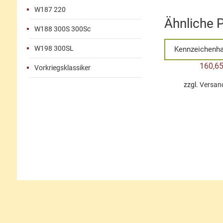
W187 220
Ähnliche 
W188 300S 300Sc
W198 300SL
Kennzeichenha
160,6
Vorkriegsklassiker
zzgl.
Versan