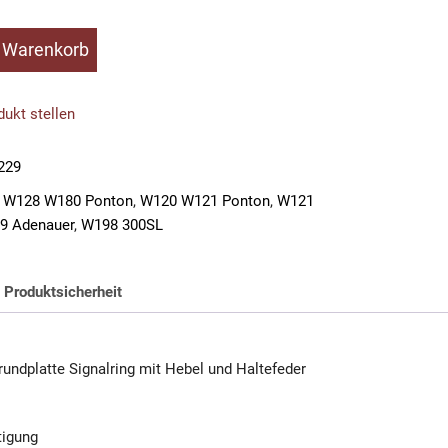
n Warenkorb
ukt stellen
229
 W128 W180 Ponton
,
W120 W121 Ponton
,
W121
9 Adenauer
,
W198 300SL
Produktsicherheit
undplatte Signalring mit Hebel und Haltefeder
tigung