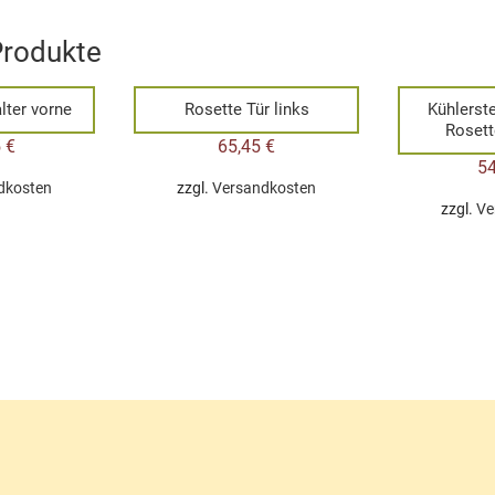
Produkte
lter vorne
Rosette Tür links
Kühlerst
Rosett
5
€
65,45
€
5
dkosten
zzgl.
Versandkosten
zzgl.
Ve