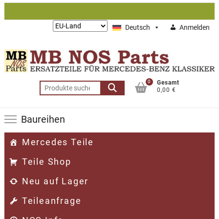
Zum
Inhalt
Lieferung
Deutsch
Anmelden
springen
nach:
0
Gesamt
Suchen
0,00 €
nach:
Baureihen
Mercedes Teile
Teile Shop
Neu auf Lager
Teileanfrage