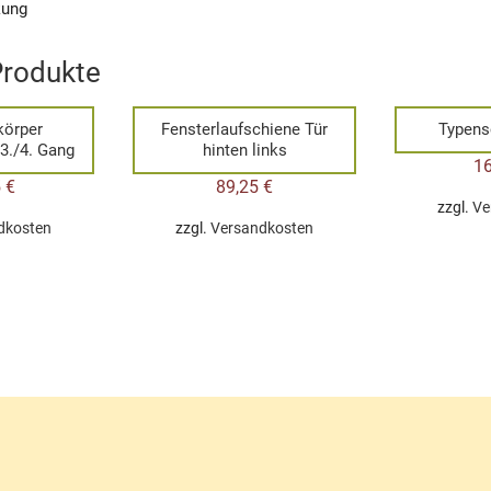
kung
Produkte
körper
Fensterlaufschiene Tür
Typens
 3./4. Gang
hinten links
1
5
€
89,25
€
zzgl.
Ve
dkosten
zzgl.
Versandkosten