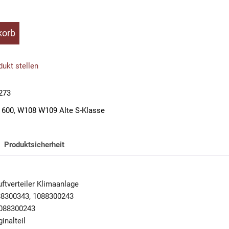
korb
ukt stellen
273
 600
,
W108 W109 Alte S-Klasse
Produktsicherheit
ftverteiler Klimaanlage
88300343, 1088300243
088300243
inalteil