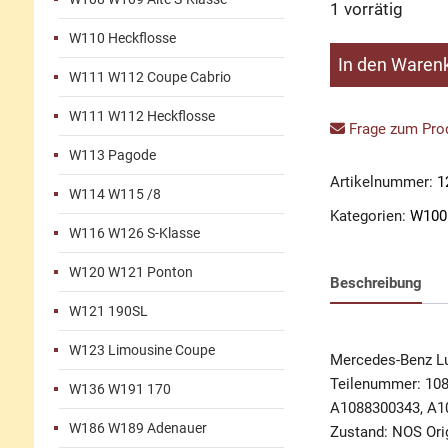
1 vorrätig
W110 Heckflosse
Luftverteiler
In den Waren
W111 W112 Coupe Cabrio
Klimaanlage
Menge
W111 W112 Heckflosse
Frage zum Prod
W113 Pagode
Artikelnummer:
1
W114 W115 /8
Kategorien:
W100
W116 W126 S-Klasse
W120 W121 Ponton
Beschreibung
W121 190SL
W123 Limousine Coupe
Mercedes-Benz Lu
Teilenummer: 10
W136 W191 170
A1088300343, A1
W186 W189 Adenauer
Zustand: NOS Orig