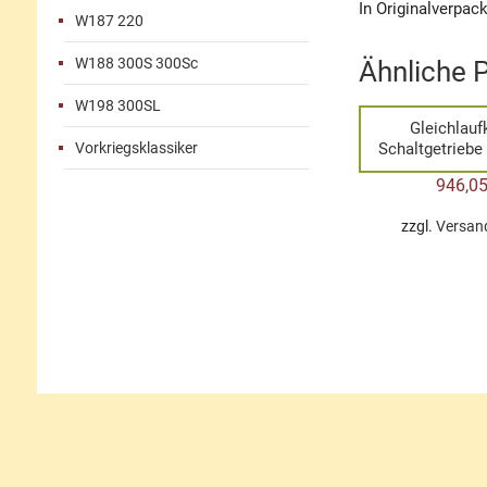
In Originalverpac
W187 220
W188 300S 300Sc
Ähnliche 
W198 300SL
Gleichlauf
Vorkriegsklassiker
Schaltgetriebe
946,0
zzgl.
Versan