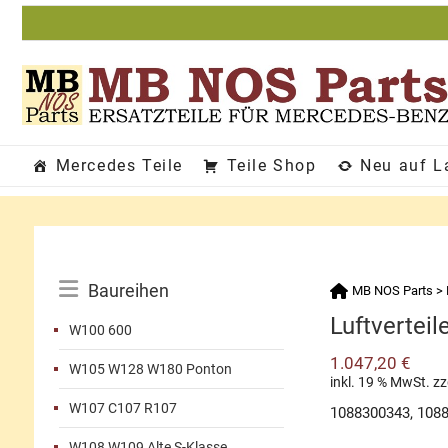
Zum
Inhalt
springen
Mercedes Teile
Teile Shop
Neu auf L
Katalog-
Baureihen
MB NOS Parts
>
Menü
Luftverteil
W100 600
1.047,20
€
W105 W128 W180 Ponton
inkl. 19 % MwSt.
zz
W107 C107 R107
1088300343, 108
W108 W109 Alte S-Klasse