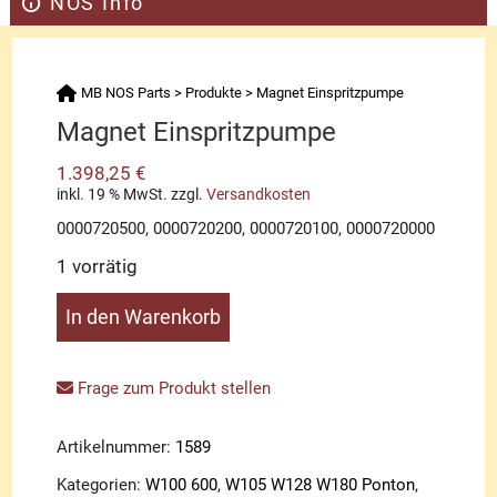
NOS Info
MB NOS Parts
>
Produkte
>
Magnet Einspritzpumpe
Magnet Einspritzpumpe
1.398,25
€
inkl. 19 % MwSt.
zzgl.
Versandkosten
0000720500, 0000720200, 0000720100, 0000720000
1 vorrätig
Magnet
In den Warenkorb
Einspritzpumpe
Menge
Frage zum Produkt stellen
Artikelnummer:
1589
Kategorien:
W100 600
,
W105 W128 W180 Ponton
,