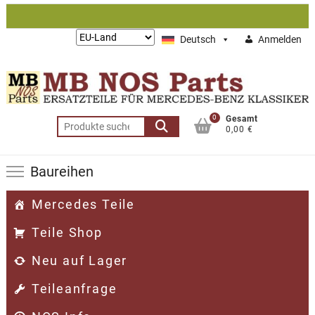
Zum
Inhalt
Lieferung
Deutsch
Anmelden
springen
nach:
0
Gesamt
Suchen
0,00 €
nach:
Baureihen
Mercedes Teile
Teile Shop
Neu auf Lager
Teileanfrage