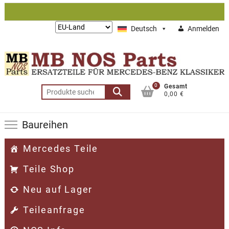
Zum
Inhalt
Lieferung
Deutsch
Anmelden
springen
nach:
0
Gesamt
Suchen
0,00 €
nach:
Baureihen
Mercedes Teile
Teile Shop
Neu auf Lager
Teileanfrage