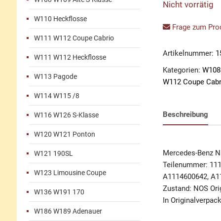
Nicht vorrätig
W110 Heckflosse
Frage zum Prod
W111 W112 Coupe Cabrio
Artikelnummer:
1
W111 W112 Heckflosse
Kategorien:
W108 
W113 Pagode
W112 Coupe Cabr
W114 W115 /8
Beschreibung
W116 W126 S-Klasse
W120 W121 Ponton
Mercedes-Benz N
W121 190SL
Teilenummer: 11
W123 Limousine Coupe
A1114600642, A1
Zustand: NOS Orig
W136 W191 170
In Originalverpac
W186 W189 Adenauer