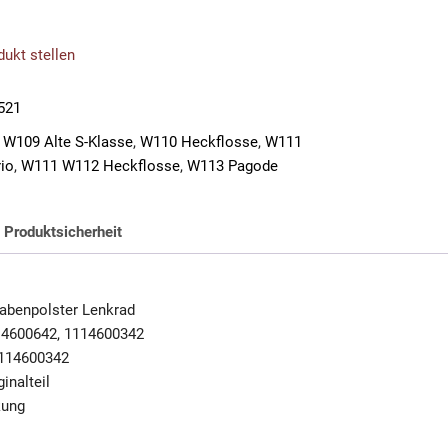
ukt stellen
521
W109 Alte S-Klasse
,
W110 Heckflosse
,
W111
io
,
W111 W112 Heckflosse
,
W113 Pagode
Produktsicherheit
abenpolster Lenkrad
14600642, 1114600342
114600342
inalteil
kung