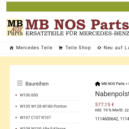
Zum
Inhalt
springen
Mercedes Teile
Teile Shop
Neu auf L
Katalog-
Baureihen
MB NOS Parts
>
Menü
Nabenpolst
W100 600
577,15
€
W105 W128 W180 Ponton
inkl. 19 % MwSt.
zz
W107 C107 R107
1114600642, 111
W108 W109 Alte S-Klasse