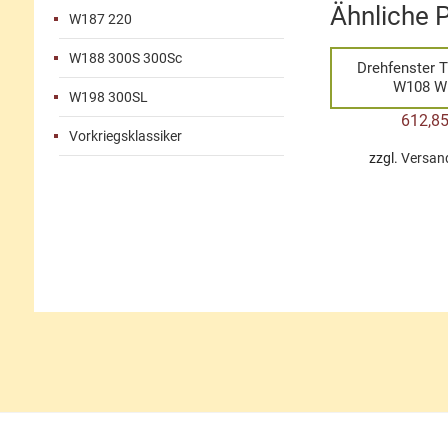
Ähnliche 
W187 220
W188 300S 300Sc
Drehfenster T
W108 W
W198 300SL
612,8
Vorkriegsklassiker
zzgl.
Versan