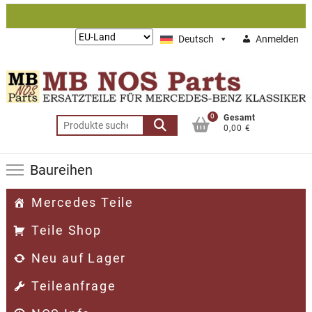
Zum
Inhalt
Lieferung
Deutsch
Anmelden
springen
nach:
0
Gesamt
Suchen
0,00 €
nach:
Baureihen
Mercedes Teile
Teile Shop
Neu auf Lager
Teileanfrage