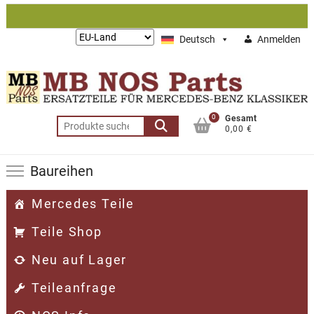
Zum
Inhalt
Lieferung
Deutsch
Anmelden
springen
nach:
0
Gesamt
Suchen
0,00 €
nach:
Baureihen
Mercedes Teile
Teile Shop
Neu auf Lager
Teileanfrage