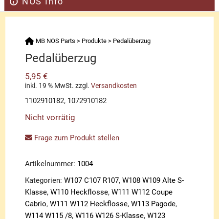
NOS Info
MB NOS Parts
>
Produkte
>
Pedalüberzug
Pedalüberzug
5,95
€
inkl. 19 % MwSt.
zzgl.
Versandkosten
1102910182, 1072910182
Nicht vorrätig
Frage zum Produkt stellen
Artikelnummer:
1004
Kategorien:
W107 C107 R107
,
W108 W109 Alte S-
Klasse
,
W110 Heckflosse
,
W111 W112 Coupe
Cabrio
,
W111 W112 Heckflosse
,
W113 Pagode
,
W114 W115 /8
,
W116 W126 S-Klasse
,
W123