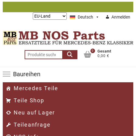
Zum
Inhalt
Lieferung
Deutsch
Anmelden
springen
nach:
0
Gesamt
Suchen
0,00 €
nach:
Baureihen
Mercedes Teile
Teile Shop
Neu auf Lager
Teileanfrage