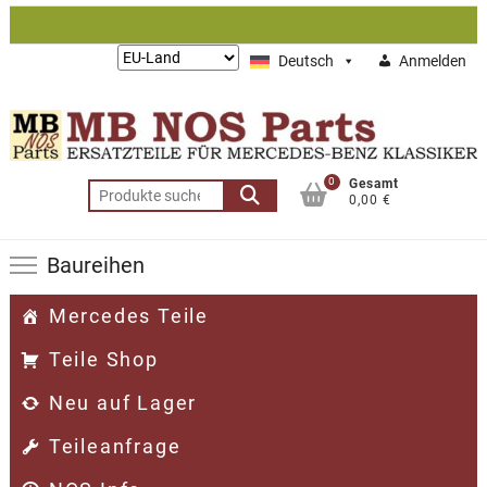
Zum
Inhalt
Lieferung
Deutsch
Anmelden
springen
nach:
0
Gesamt
Suchen
0,00 €
nach:
Baureihen
Mercedes Teile
Teile Shop
Neu auf Lager
Teileanfrage