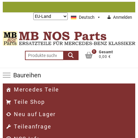
Zum
Inhalt
Lieferung
Deutsch
Anmelden
springen
nach:
0
Gesamt
Suchen
0,00 €
nach:
Baureihen
Mercedes Teile
Teile Shop
Neu auf Lager
Teileanfrage