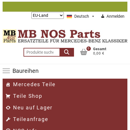
Zum
Inhalt
Lieferung
Deutsch
Anmelden
springen
nach:
0
Gesamt
Suchen
0,00 €
nach:
Baureihen
Mercedes Teile
Teile Shop
Neu auf Lager
Teileanfrage