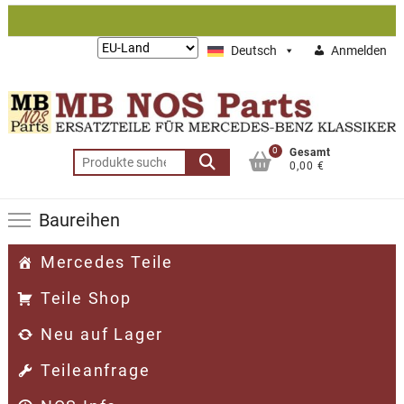
Zum
Inhalt
Lieferung
Deutsch
Anmelden
springen
nach:
0
Gesamt
Suchen
0,00 €
nach:
Baureihen
Mercedes Teile
Teile Shop
Neu auf Lager
Teileanfrage