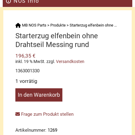
NOS Info
MB NOS Parts
>
Produkte
>
Starterzug elfenbein ohne Drahtseil Messing rund
Starterzug elfenbein ohne
Drahtseil Messing rund
196,35
€
inkl. 19 % MwSt.
zzgl.
Versandkosten
1363001330
1 vorrätig
Starterzug
In den Warenkorb
elfenbein
ohne
Drahtseil
Frage zum Produkt stellen
Messing
rund
Artikelnummer:
1269