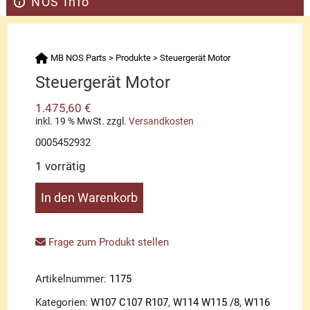
NOS Info
MB NOS Parts
>
Produkte
>
Steuergerät Motor
Steuergerät Motor
1.475,60
€
inkl. 19 % MwSt.
zzgl.
Versandkosten
0005452932
1 vorrätig
Steuergerät
In den Warenkorb
Motor
Menge
Frage zum Produkt stellen
Artikelnummer:
1175
Kategorien:
W107 C107 R107
,
W114 W115 /8
,
W116