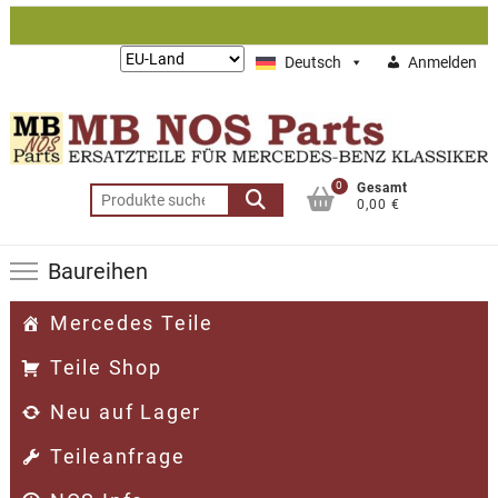
Zum
Inhalt
Lieferung
Deutsch
Anmelden
springen
nach:
0
Gesamt
Suchen
0,00 €
nach:
Baureihen
Mercedes Teile
Teile Shop
Neu auf Lager
Teileanfrage