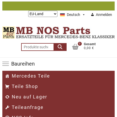
Zum
Inhalt
Lieferung
Deutsch
Anmelden
springen
nach:
0
Gesamt
Suchen
0,00 €
nach:
Baureihen
Mercedes Teile
Teile Shop
Neu auf Lager
Teileanfrage