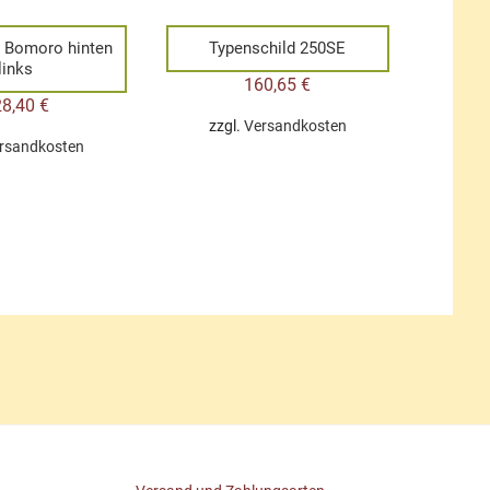
 Bomoro hinten
Typenschild 250SE
links
160,65
€
28,40
€
zzgl.
Versandkosten
rsandkosten