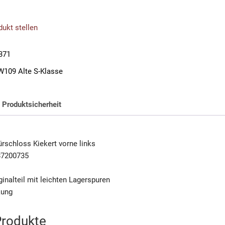
ukt stellen
371
109 Alte S-Klasse
Produktsicherheit
rschloss Kiekert vorne links
87200735
inalteil mit leichten Lagerspuren
kung
Produkte