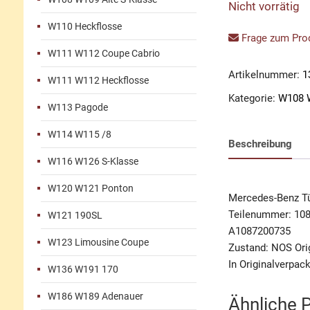
Nicht vorrätig
W110 Heckflosse
Frage zum Prod
W111 W112 Coupe Cabrio
Artikelnummer:
1
W111 W112 Heckflosse
Kategorie:
W108 W
W113 Pagode
W114 W115 /8
Beschreibung
W116 W126 S-Klasse
W120 W121 Ponton
Mercedes-Benz Tü
Teilenummer: 10
W121 190SL
A1087200735
W123 Limousine Coupe
Zustand: NOS Orig
In Originalverpac
W136 W191 170
W186 W189 Adenauer
Ähnliche 