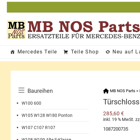
Zum
Inhalt
springen
Mercedes Teile
Teile Shop
Neu auf L
Katalog-
Baureihen
MB NOS Parts
>
Menü
Türschloss 
W100 600
285,60
€
W105 W128 W180 Ponton
inkl. 19 % MwSt.
zz
W107 C107 R107
1087200735
W108 W109 Alte S-Klasse