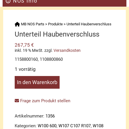
NOS Info
MB NOS Parts
>
Produkte
>
Unterteil Haubenverschluss
Unterteil Haubenverschluss
267,75
€
inkl. 19 % MwSt.
zzgl.
Versandkosten
1158800160, 1108800860
1 vorrätig
Unterteil
In den Warenkorb
Haubenverschluss
Menge
Frage zum Produkt stellen
Artikelnummer:
1356
Kategorien:
W100 600
,
W107 C107 R107
,
W108