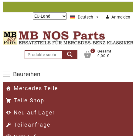
Zum
Inhalt
Lieferung
Deutsch
Anmelden
springen
nach:
0
Gesamt
Suchen
0,00 €
nach:
Baureihen
Mercedes Teile
Teile Shop
Neu auf Lager
Teileanfrage