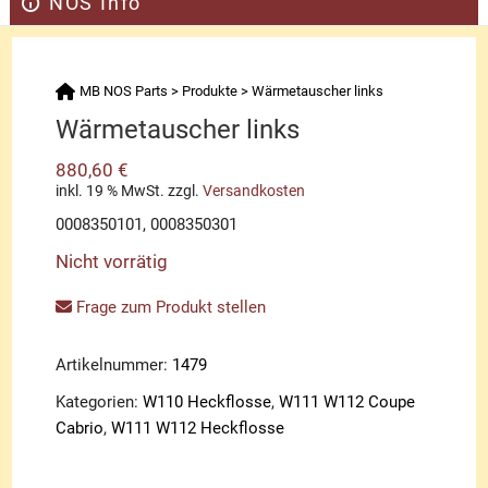
NOS Info
MB NOS Parts
>
Produkte
>
Wärmetauscher links
Wärmetauscher links
880,60
€
inkl. 19 % MwSt.
zzgl.
Versandkosten
0008350101, 0008350301
Nicht vorrätig
Frage zum Produkt stellen
Artikelnummer:
1479
Kategorien:
W110 Heckflosse
,
W111 W112 Coupe
Cabrio
,
W111 W112 Heckflosse