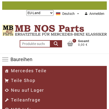
Zum
Inhalt
Lieferung
Deutsch
Anmelden
springen
nach:
0
Gesamt
Suchen
0,00 €
nach:
Baureihen
Mercedes Teile
Teile Shop
Neu auf Lager
Teileanfrage