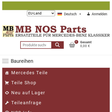
Zum
Inhalt
Lieferung
Deutsch
Anmelden
springen
nach:
0
Gesamt
Suchen
0,00 €
nach:
Baureihen
Mercedes Teile
Teile Shop
Neu auf Lager
Teileanfrage