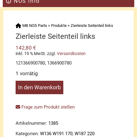
NOS Info
MB NOS Parts
>
Produkte
>
Zierleiste Seitenteil links
Zierleiste Seitenteil links
142,80
€
inkl. 19 % MwSt.
zzgl.
Versandkosten
121366900780, 1366900780
1 vorrätig
Zierleiste
In den Warenkorb
Seitenteil
links
Menge
Frage zum Produkt stellen
Artikelnummer:
1385
Kategorien:
W136 W191 170
,
W187 220