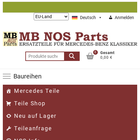
Zum
Inhalt
Lieferung
Deutsch
Anmelden
springen
nach:
0
Gesamt
Suchen
0,00 €
nach:
Baureihen
Mercedes Teile
Teile Shop
Neu auf Lager
Teileanfrage