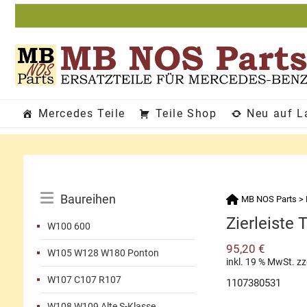
Zum
Inhalt
springen
Mercedes Teile
Teile Shop
Neu auf L
Katalog-
Baureihen
MB NOS Parts
>
Menü
Zierleiste 
W100 600
95,20
€
W105 W128 W180 Ponton
inkl. 19 % MwSt.
zz
W107 C107 R107
1107380531
W108 W109 Alte S-Klasse