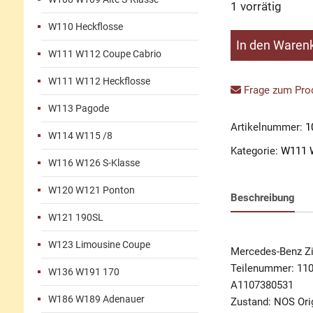
1 vorrätig
W110 Heckflosse
Zierleiste
In den Waren
W111 W112 Coupe Cabrio
Tür
hinten
W111 W112 Heckflosse
links
Frage zum Prod
Menge
W113 Pagode
Artikelnummer:
1
W114 W115 /8
Kategorie:
W111 
W116 W126 S-Klasse
W120 W121 Ponton
Beschreibung
W121 190SL
W123 Limousine Coupe
Mercedes-Benz Zie
Teilenummer: 11
W136 W191 170
A1107380531
W186 W189 Adenauer
Zustand: NOS Orig