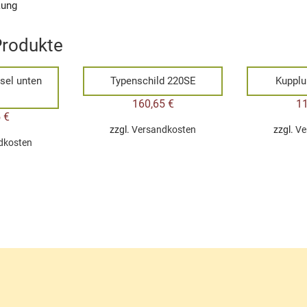
kung
Produkte
sel unten
Typenschild 220SE
Kupplu
160,65
€
1
5
€
zzgl.
Versandkosten
zzgl.
Ve
dkosten