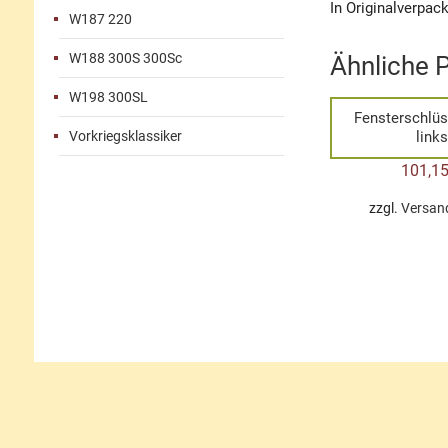
In Originalverpac
W187 220
W188 300S 300Sc
Ähnliche 
W198 300SL
Fensterschlüs
Vorkriegsklassiker
links
101,1
zzgl.
Versan