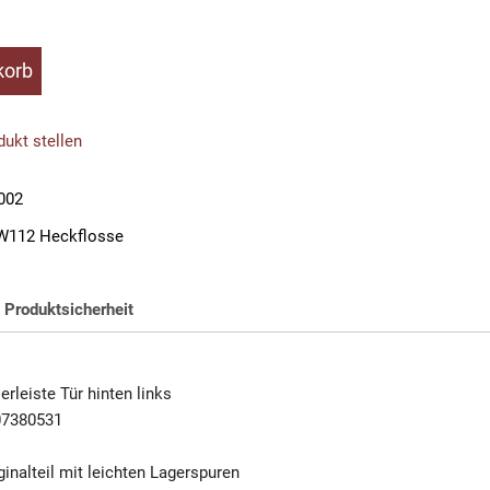
korb
ukt stellen
002
W112 Heckflosse
Produktsicherheit
rleiste Tür hinten links
07380531
inalteil mit leichten Lagerspuren