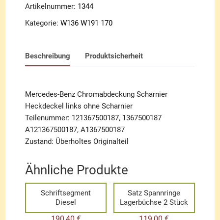
Scharnier
Artikelnummer:
1344
Menge
Kategorie:
W136 W191 170
Beschreibung
Produktsicherheit
Mercedes-Benz Chromabdeckung Scharnier
Heckdeckel links ohne Scharnier
Teilenummer: 121367500187, 1367500187
A121367500187, A1367500187
Zustand: Überholtes Originalteil
Ähnliche Produkte
Schriftsegment
Satz Spannringe
Diesel
Lagerbüchse 2 Stück
190,40
€
119,00
€