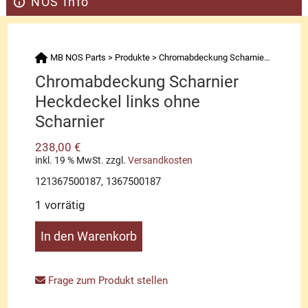
NOS Info
MB NOS Parts
>
Produkte
>
Chromabdeckung Scharnier Heckdeckel links ohne Scharnier
Chromabdeckung Scharnier
Heckdeckel links ohne
Scharnier
238,00
€
inkl. 19 % MwSt.
zzgl.
Versandkosten
121367500187, 1367500187
1 vorrätig
Chromabdeckung
In den Warenkorb
Scharnier
Heckdeckel
links
Frage zum Produkt stellen
ohne