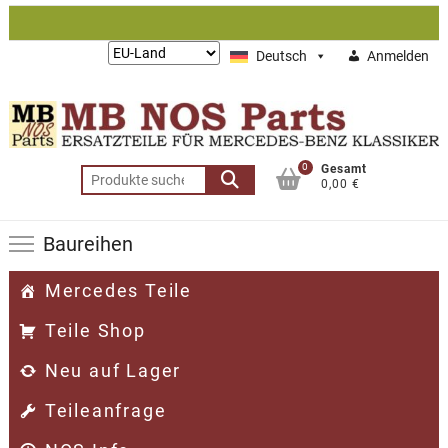
Zum
Inhalt
Lieferung
Deutsch
Anmelden
springen
nach:
0
Gesamt
Suchen
0,00 €
nach:
Baureihen
Mercedes Teile
Teile Shop
Neu auf Lager
Teileanfrage