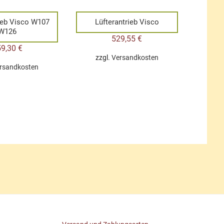
rieb Visco W107
Lüfterantrieb Visco
W126
529,55
€
59,30
€
zzgl.
Versandkosten
rsandkosten