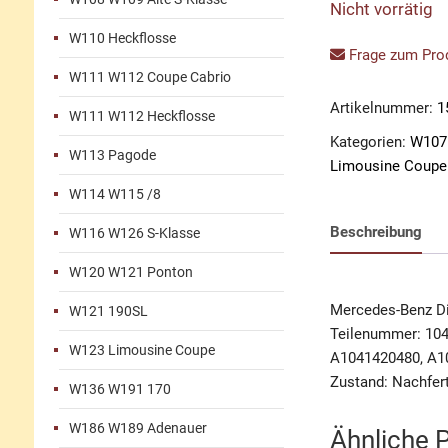
Nicht vorrätig
W110 Heckflosse
Frage zum Prod
W111 W112 Coupe Cabrio
Artikelnummer:
1
W111 W112 Heckflosse
Kategorien:
W107
W113 Pagode
Limousine Coupe
W114 W115 /8
Beschreibung
W116 W126 S-Klasse
W120 W121 Ponton
Mercedes-Benz Di
W121 190SL
Teilenummer: 10
W123 Limousine Coupe
A1041420480, A1
Zustand: Nachfer
W136 W191 170
W186 W189 Adenauer
Ähnliche 