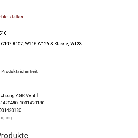
ukt stellen
510
 C107 R107
,
W116 W126 S-Klasse
,
W123
Produktsicherheit
chtung AGR Ventil
41420480, 1001420180
001420180
tigung
Produkte