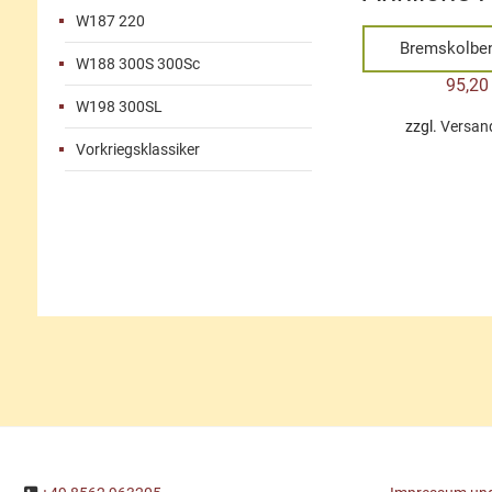
W187 220
Bremskolben
W188 300S 300Sc
95,2
W198 300SL
zzgl.
Versan
Vorkriegsklassiker