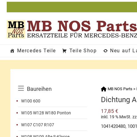
Zum
Inhalt
springen
Mercedes Teile
Teile Shop
Neu auf L
Katalog-
Baureihen
MB NOS Parts
>
Menü
Dichtung A
W100 600
17,85
€
W105 W128 W180 Ponton
inkl. 19 % MwSt.
zz
W107 C107 R107
1041420480, 100
W108 W109 Alte S-Klasse