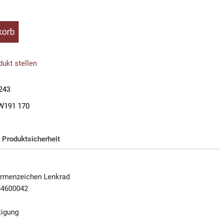
korb
ukt stellen
243
W191 170
Produktsicherheit
irmenzeichen Lenkrad
64600042
tigung