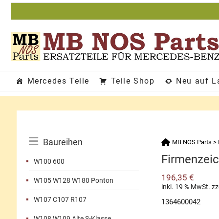
Zum
Inhalt
springen
Mercedes Teile
Teile Shop
Neu auf L
Katalog-
Baureihen
MB NOS Parts
>
Menü
Firmenzei
W100 600
196,35
€
W105 W128 W180 Ponton
inkl. 19 % MwSt.
zz
W107 C107 R107
1364600042
W108 W109 Alte S-Klasse