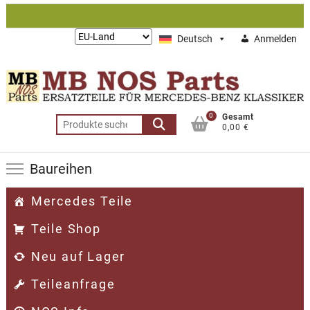
Zum
Inhalt
Lieferung
Deutsch
Anmelden
springen
nach:
0
Gesamt
Suchen
0,00 €
nach:
Baureihen
Mercedes Teile
Teile Shop
Neu auf Lager
Teileanfrage