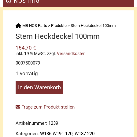
NOS Info
MB NOS Parts
>
Produkte
>
Stern Heckdeckel 100mm
Stern Heckdeckel 100mm
154,70
€
inkl. 19 % MwSt.
zzgl.
Versandkosten
0007500079
1 vorrätig
Stern
In den Warenkorb
Heckdeckel
100mm
Menge
Frage zum Produkt stellen
Artikelnummer:
1239
Kategorien:
W136 W191 170
,
W187 220