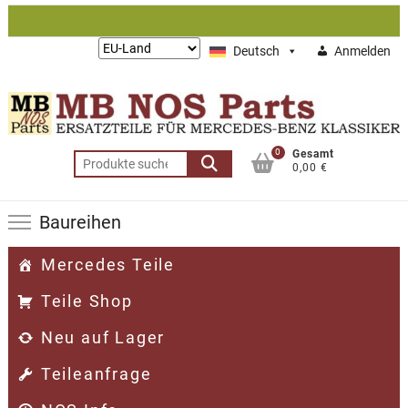
Zum
Inhalt
Lieferung
Deutsch
Anmelden
springen
nach:
0
Gesamt
Suchen
0,00 €
nach:
Baureihen
Mercedes Teile
Teile Shop
Neu auf Lager
Teileanfrage