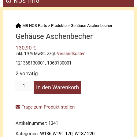
NOS Info
MB NOS Parts
>
Produkte
>
Gehäuse Aschenbecher
Gehäuse Aschenbecher
130,90
€
inkl. 19 % MwSt.
zzgl.
Versandkosten
121368130001, 1368130001
2 vorrätig
Gehäuse
In den Warenkorb
Aschenbecher
Menge
Frage zum Produkt stellen
Artikelnummer:
1341
Kategorien:
W136 W191 170
,
W187 220