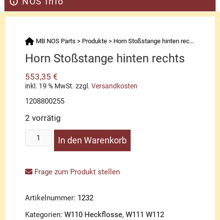
NOS Info
MB NOS Parts
>
Produkte
>
Horn Stoßstange hinten rechts
Horn Stoßstange hinten rechts
553,35
€
inkl. 19 % MwSt.
zzgl.
Versandkosten
1208800255
2 vorrätig
Horn
In den Warenkorb
Stoßstange
hinten
rechts
Frage zum Produkt stellen
Menge
Artikelnummer:
1232
Kategorien:
W110 Heckflosse
,
W111 W112