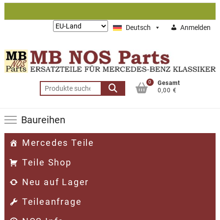
Zum
Inhalt
Lieferung
Deutsch
Anmelden
springen
nach:
0
Gesamt
Suchen
0,00 €
nach:
Baureihen
Mercedes Teile
Teile Shop
Neu auf Lager
Teileanfrage