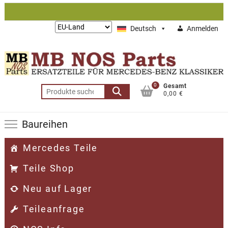
Zum
Inhalt
Lieferung
Deutsch
Anmelden
springen
nach:
0
Gesamt
Suchen
0,00 €
nach:
Baureihen
Mercedes Teile
Teile Shop
Neu auf Lager
Teileanfrage