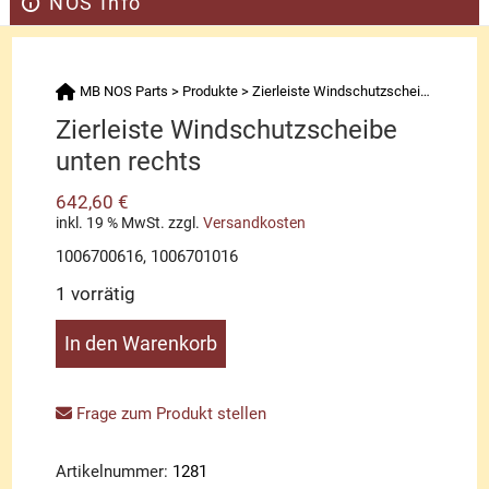
NOS Info
MB NOS Parts
>
Produkte
>
Zierleiste Windschutzscheibe unten rechts
Zierleiste Windschutzscheibe
unten rechts
642,60
€
inkl. 19 % MwSt.
zzgl.
Versandkosten
1006700616, 1006701016
1 vorrätig
Zierleiste
In den Warenkorb
Windschutzscheibe
unten
rechts
Frage zum Produkt stellen
Menge
Artikelnummer:
1281