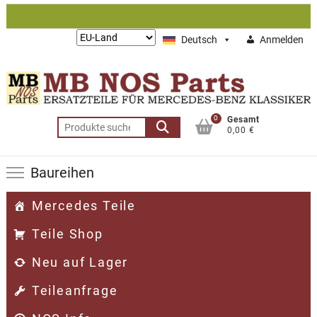
Zum
Inhalt
Lieferung
Deutsch
Anmelden
springen
nach:
0
Gesamt
Suchen
0,00 €
nach:
Baureihen
Mercedes Teile
Teile Shop
Neu auf Lager
Teileanfrage