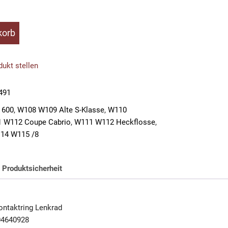
korb
ukt stellen
491
 600
,
W108 W109 Alte S-Klasse
,
W110
 W112 Coupe Cabrio
,
W111 W112 Heckflosse
,
14 W115 /8
Produktsicherheit
ntaktring Lenkrad
04640928