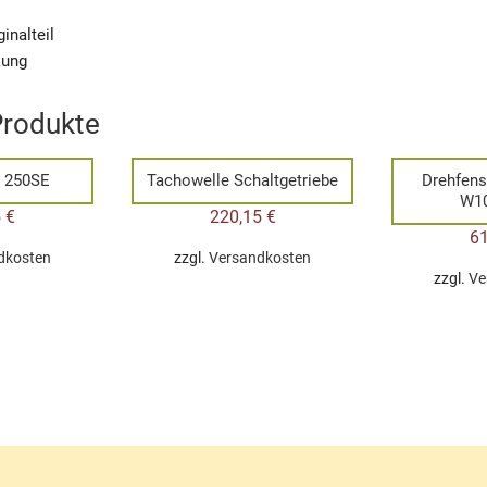
inalteil
kung
Produkte
d 250SE
Tachowelle Schaltgetriebe
Drehfens
W1
5
€
220,15
€
6
dkosten
zzgl.
Versandkosten
zzgl.
Ve