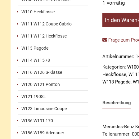
1 vorrätig
W110 Heckflosse
Kontaktring
In den Waren
W111 W112 Coupe Cabrio
Lenkrad
Menge
W111 W112 Heckflosse
Frage zum Prod
W113 Pagode
Artikelnummer:
1
W114 W115 /8
Kategorien:
W100
W116 W126 S-Klasse
Heckflosse
,
W111
W113 Pagode
,
W1
W120 W121 Ponton
W121 190SL
Beschreibung
W123 Limousine Coupe
W136 W191 170
Mercedes-Benz Ko
W186 W189 Adenauer
Teilenummer: 00