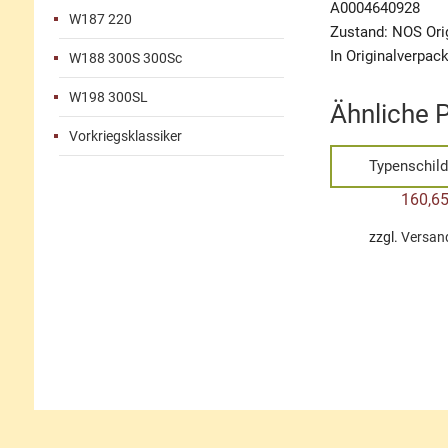
A0004640928
W187 220
Zustand: NOS Orig
In Originalverpac
W188 300S 300Sc
W198 300SL
Ähnliche 
Vorkriegsklassiker
Typenschil
160,6
zzgl.
Versan