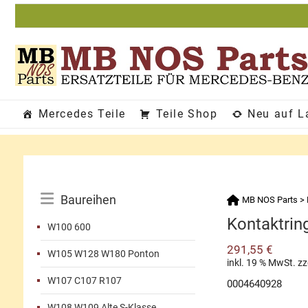
Zum
Inhalt
springen
Mercedes Teile
Teile Shop
Neu auf L
Katalog-
Baureihen
MB NOS Parts
>
Menü
Kontaktrin
W100 600
291,55
€
W105 W128 W180 Ponton
inkl. 19 % MwSt.
zz
W107 C107 R107
0004640928
W108 W109 Alte S-Klasse