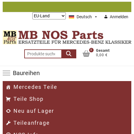
Zum
Inhalt
Lieferung
Deutsch
Anmelden
springen
nach:
0
Gesamt
Suchen
0,00 €
nach:
Baureihen
Mercedes Teile
Teile Shop
Neu auf Lager
Teileanfrage