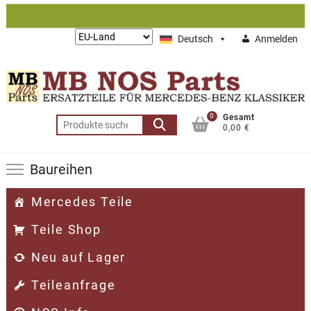
Zum
Inhalt
Lieferung
Deutsch
Anmelden
springen
nach:
0
Gesamt
Suchen
0,00 €
nach:
Baureihen
Mercedes Teile
Teile Shop
Neu auf Lager
Teileanfrage