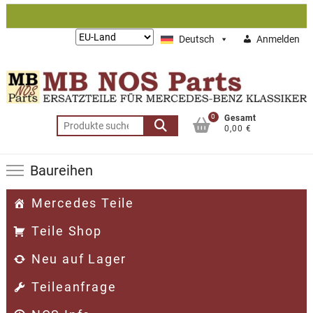
Zum
Inhalt
Lieferung
Deutsch
Anmelden
springen
nach:
0
Gesamt
Suchen
0,00 €
nach:
Baureihen
Mercedes Teile
Teile Shop
Neu auf Lager
Teileanfrage