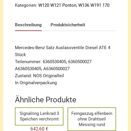
Menge
Kategorien:
W120 W121 Ponton
,
W136 W191 170
Beschreibung
Produktsicherheit
Mercedes-Benz Satz Auslassventile Diesel ATE 4
Stück
Teilenummer: 6360530405, 6360500027
A6360530405, A6360500027
Zustand: NOS Originalteil
In Originalverpackung
Ähnliche Produkte
Signalring Lenkrad 3
Feingaszug elfenbein
Speichen verchromt
ohne Drahtseil
Messing rund
642,60
€