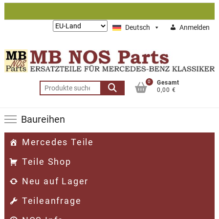
Zum
Inhalt
Lieferung
Deutsch
Anmelden
springen
nach:
0
Gesamt
Suchen
0,00 €
nach:
Baureihen
Mercedes Teile
Teile Shop
Neu auf Lager
Teileanfrage