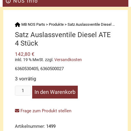
NOS Info
MB NOS Parts
>
Produkte
>
Satz Auslassventile Diesel ATE 4 Stück
Satz Auslassventile Diesel ATE
4 Stück
142,80
€
inkl. 19 % MwSt.
zzgl.
Versandkosten
6360530405, 6360500027
3 vorrätig
Satz
In den Warenkorb
Auslassventile
Diesel
ATE
Frage zum Produkt stellen
4
Stück
Artikelnummer:
1499