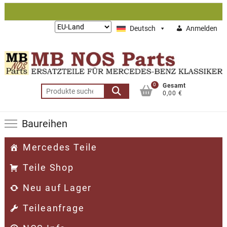
Zum
Inhalt
Lieferung
Deutsch
Anmelden
springen
nach:
0
Gesamt
Suchen
0,00 €
nach:
Baureihen
Mercedes Teile
Teile Shop
Neu auf Lager
Teileanfrage