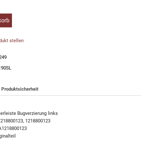
korb
ukt stellen
249
190SL
Produktsicherheit
rleiste Bugverzierung links
1218800123, 1218800123
A1218800123
inalteil