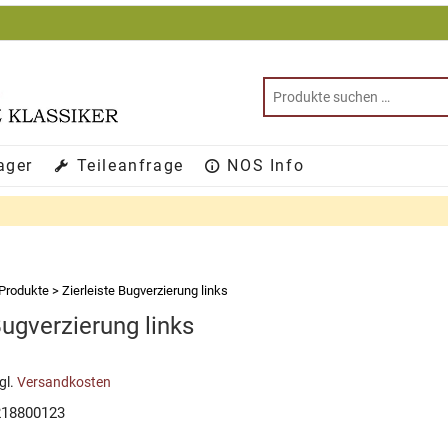
ager
Teileanfrage
NOS Info
Produkte
>
Zierleiste Bugverzierung links
Bugverzierung links
gl.
Versandkosten
218800123