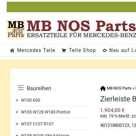
Zum
Inhalt
springen
Mercedes Teile
Teile Shop
Neu auf L
Katalog-
Baureihen
MB NOS Parts
>
Menü
Zierleiste 
W100 600
1.904,00
€
W105 W128 W180 Ponton
inkl. 19 % MwSt.
zz
W107 C107 R107
401218800123, 1
W108 W109 Alte S-Klasse