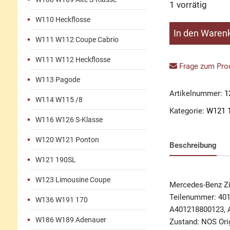
1 vorrätig
W110 Heckflosse
Zierleiste
In den Waren
W111 W112 Coupe Cabrio
Bugverzierung
links
W111 W112 Heckflosse
Menge
Frage zum Prod
W113 Pagode
Artikelnummer:
1
W114 W115 /8
Kategorie:
W121 
W116 W126 S-Klasse
W120 W121 Ponton
Beschreibung
W121 190SL
W123 Limousine Coupe
Mercedes-Benz Zie
Teilenummer: 40
W136 W191 170
A401218800123, 
W186 W189 Adenauer
Zustand: NOS Orig