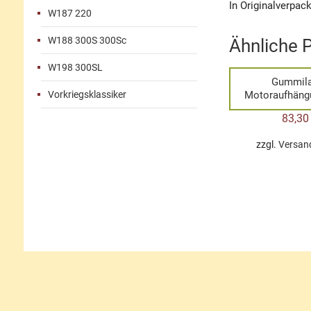
In Originalverpac
W187 220
W188 300S 300Sc
Ähnliche 
W198 300SL
Gummil
Vorkriegsklassiker
Motoraufhäng
83,3
zzgl.
Versan