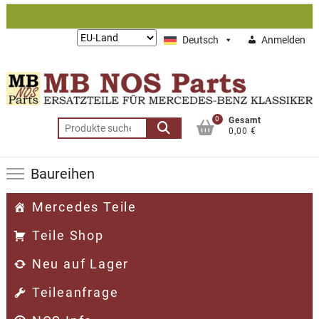
Zum
Inhalt
Lieferung
Deutsch
Anmelden
springen
nach:
0
Gesamt
Suchen
0,00 €
nach:
Baureihen
Mercedes Teile
Teile Shop
Neu auf Lager
Teileanfrage