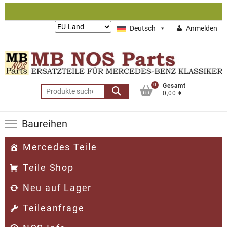
Zum
Inhalt
Lieferung
Deutsch
Anmelden
springen
nach:
0
Gesamt
Suchen
0,00 €
nach:
Baureihen
Mercedes Teile
Teile Shop
Neu auf Lager
Teileanfrage