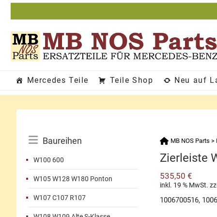
Zum
Inhalt
springen
Mercedes Teile
Teile Shop
Neu auf L
Katalog-
Baureihen
MB NOS Parts
>
Menü
Zierleiste
W100 600
535,50
€
W105 W128 W180 Ponton
inkl. 19 % MwSt.
zz
W107 C107 R107
1006700516, 100
W108 W109 Alte S-Klasse