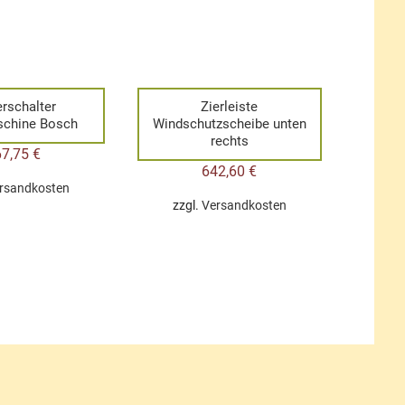
erschalter
Zierleiste
schine Bosch
Windschutzscheibe unten
rechts
67,75
€
642,60
€
rsandkosten
zzgl.
Versandkosten