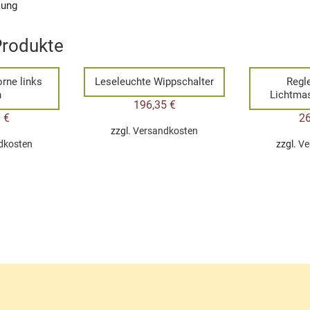
kung
Produkte
orne links
Leseleuchte Wippschalter
Regl
n
Lichtma
196,35
€
0
€
2
zzgl.
Versandkosten
dkosten
zzgl.
Ve