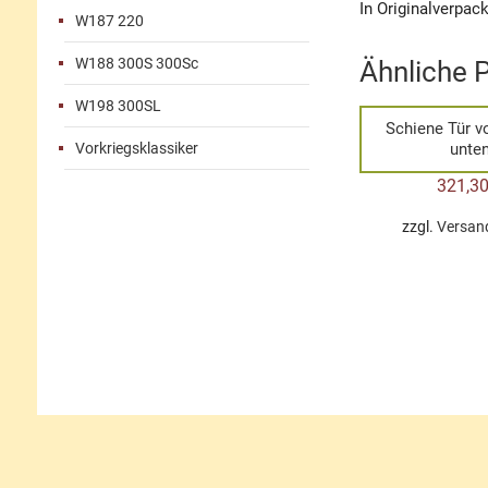
In Originalverpac
W187 220
W188 300S 300Sc
Ähnliche 
W198 300SL
Schiene Tür v
Vorkriegsklassiker
unte
321,3
zzgl.
Versan