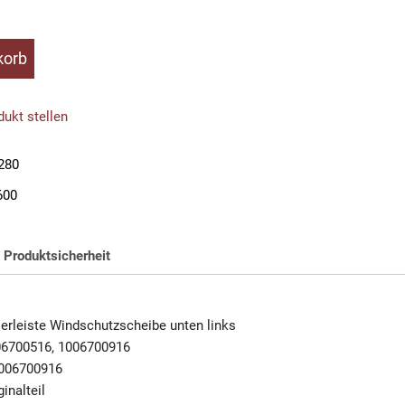
korb
be
ukt stellen
280
600
Produktsicherheit
erleiste Windschutzscheibe unten links
06700516, 1006700916
006700916
inalteil