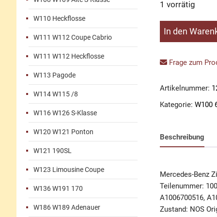
1 vorrätig
W110 Heckflosse
Zierleiste
In den Waren
W111 W112 Coupe Cabrio
Windschutzschei
unten
W111 W112 Heckflosse
links
Frage zum Prod
Menge
W113 Pagode
Artikelnummer:
1
W114 W115 /8
Kategorie:
W100 
W116 W126 S-Klasse
W120 W121 Ponton
Beschreibung
W121 190SL
W123 Limousine Coupe
Mercedes-Benz Zi
Teilenummer: 10
W136 W191 170
A1006700516, A1
W186 W189 Adenauer
Zustand: NOS Orig