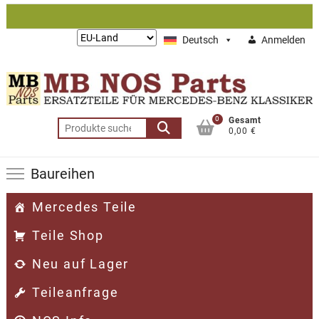
Zum
Inhalt
Lieferung
Deutsch
Anmelden
springen
nach:
0
Gesamt
Suchen
0,00 €
nach:
Baureihen
Mercedes Teile
Teile Shop
Neu auf Lager
Teileanfrage