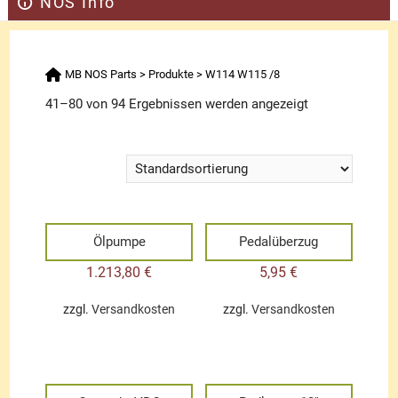
NOS Info
MB NOS Parts
>
Produkte
>
W114 W115 /8
41–80 von 94 Ergebnissen werden angezeigt
Ölpumpe
Pedalüberzug
1.213,80
€
5,95
€
zzgl.
Versandkosten
zzgl.
Versandkosten